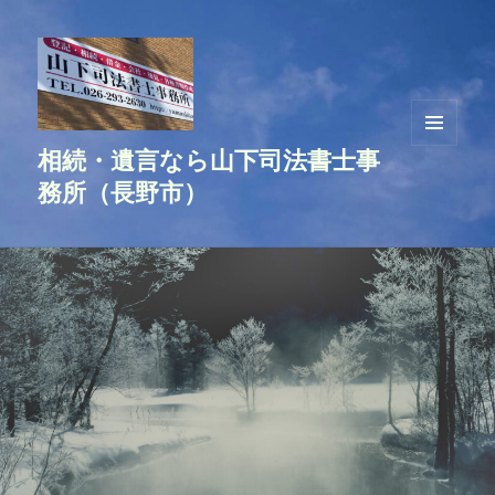
相続・遺言なら山下司法書士事
メニュ
ーとウ
務所（長野市）
ィジェ
ット