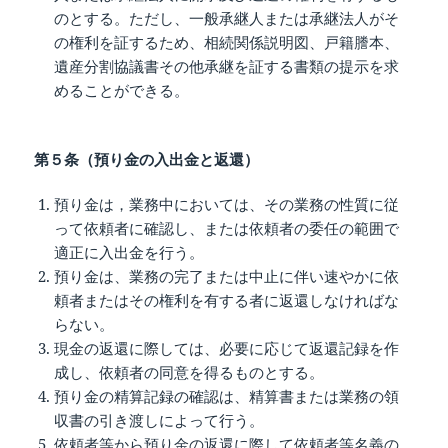
のとする。ただし、一般承継人または承継法人がそ
の権利を証するため、相続関係説明図、戸籍謄本、
遺産分割協議書その他承継を証する書類の提示を求
めることができる。
第５条（預り金の入出金と返還）
預り金は，業務中においては、その業務の性質に従
って依頼者に確認し、または依頼者の委任の範囲で
適正に入出金を行う。
預り金は、業務の完了または中止に伴い速やかに依
頼者またはその権利を有する者に返還しなければな
らない。
現金の返還に際しては、必要に応じて返還記録を作
成し、依頼者の同意を得るものとする。
預り金の精算記録の確認は、精算書または業務の領
収書の引き渡しによって行う。
依頼者等から預り金の返還に際して依頼者等名義の