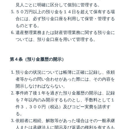
見人ごとに明確に区分して個別に管理する。
５０万円以上の預り金を１４日を超えて保有する場
合には、必ず預り金口座を利用して保管・管理する
ものとする。
遺産整理業務または財産管理業務に関する預り金に
ついては、預り金口座を用いて管理する。
第４条（預り金履歴の開示）
預り金の状況については帳簿に正確に記録し、依頼
者等からの問い合わせがあった際には、その内容を
開示しなければならない。
事件終了後１年を過ぎた預り金履歴の開示は、記録
を７年以内のみ開示するものとし、手数料として１
件３，３００円（税込）及びコピー実費を請求す
る。
依頼者に相続、解散等があった場合はその一般承継
人または承継法人に開示及び返還の権利を有するも