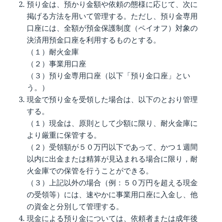
預り金は、預かり金額や依頼の態様に応じて、次に
掲げる方法を用いて管理する。ただし、預り金専用
口座には、全額が預金保護制度（ペイオフ）対象の
決済用預金口座を利用するものとする。
（１）耐火金庫
（２）事業用口座
（３）預り金専用口座（以下「預り金口座」とい
う。）
現金で預り金を受領した場合は、以下のとおり管理
する。
（１）現金は、原則として少額に限り、耐火金庫に
より厳重に保管する。
（２）受領額が５０万円以下であって、かつ１週間
以内に出金または精算が見込まれる場合に限り，耐
火金庫での保管を行うことができる。
（３）上記以外の場合（例：５０万円を超える現金
の受領等）には、速やかに事業用口座に入金し、他
の資金と分別して管理する。
現金による預り金については、依頼者または成年後