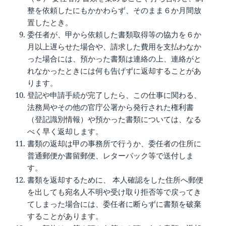
整を依頼したにもかかわらず、そのまま６か月間放
置したとき。
委任者が、甲から依頼した書類取得等の協力を６か
月以上遅らせた場合や、請求した費用を支払わなか
った場合には、預かった書類は連絡の上、連絡がと
れなかったときには何も告げずに返却することがあ
ります。
登記や申請手続が完了したら、この仕事に関わる、
法務局やその他の官庁公署から発行された権利書
（登記識別情報）や預かった書類については、なる
べく早く返却します。
書類の返却は甲の事務所で行うか、委任者の住所に
普通郵便か書留郵便、レターパック等で送付しま
す。
書類を返却するために、 本人確認をした住所へ郵便
を出しても宛名人不明や受け取り拒否等で戻ってき
てしまった場合には、委任者に断らずに書類を破棄
することがあります。