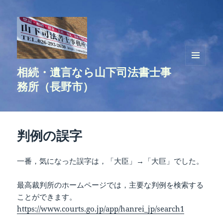
相続・遺言なら山下司法書士事
メニュ
ーとウ
務所（長野市）
ィジェ
ット
判例の誤字
一番，気になった誤字は，「大臣」→「大巨」でした。
最高裁判所のホームページでは，主要な判例を検索する
ことができます。
https://www.courts.go.jp/app/hanrei_jp/search1