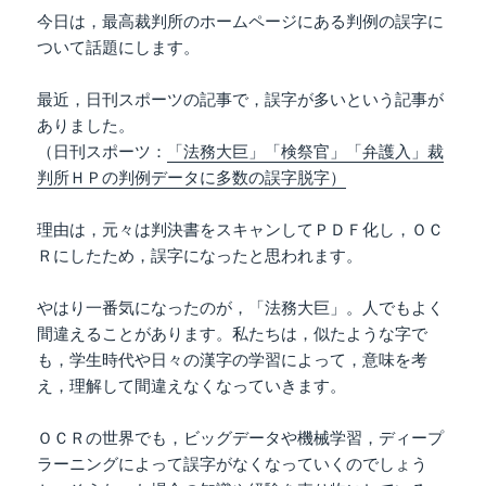
今日は，最高裁判所のホームページにある判例の誤字に
ついて話題にします。
最近，日刊スポーツの記事で，誤字が多いという記事が
ありました。
（日刊スポーツ：
「法務大巨」「検祭官」「弁護入」裁
判所ＨＰの判例データに多数の誤字脱字）
理由は，元々は判決書をスキャンしてＰＤＦ化し，ＯＣ
Ｒにしたため，誤字になったと思われます。
やはり一番気になったのが，「法務大巨」。人でもよく
間違えることがあります。私たちは，似たような字で
も，学生時代や日々の漢字の学習によって，意味を考
え，理解して間違えなくなっていきます。
ＯＣＲの世界でも，ビッグデータや機械学習，ディープ
ラーニングによって誤字がなくなっていくのでしょう