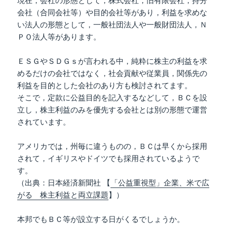
現在，会社の形態として，株式会社，旧有限会社，持分
会社（合同会社等）や目的会社等があり，利益を求めな
い法人の形態として，一般社団法人や一般財団法人，Ｎ
ＰＯ法人等があります。
ＥＳＧやＳＤＧｓが言われる中，純粋に株主の利益を求
めるだけの会社ではなく，社会貢献や従業員，関係先の
利益を目的とした会社のあり方も検討されてます。
そこで，定款に公益目的を記入するなどして，ＢＣを設
立し，株主利益のみを優先する会社とは別の形態で運営
されています。
アメリカでは，州毎に違うものの，ＢＣは早くから採用
されて，イギリスやドイツでも採用されているようで
す。
（出典：日本経済新聞社 【
「公益重視型」企業、米で広
がる 株主利益と両立課題
】）
本邦でもＢＣ等が設立する日がくるでしょうか。