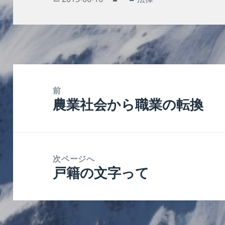
稿
成
テ
日:
者
ゴ
リ
ー
投
稿
前
農業社会から職業の転換
ナ
前
ビ
の
ゲ
投
ー
稿:
次ページへ
シ
戸籍の文字って
次
ョ
の
ン
投
稿: