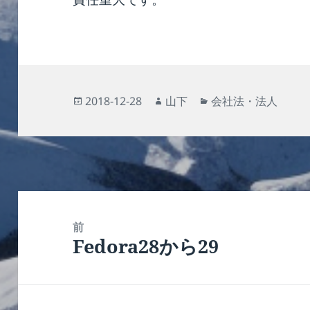
投
作
カ
2018-12-28
山下
会社法・法人
稿
成
テ
日:
者
ゴ
リ
ー
投
稿
前
Fedora28から29
ナ
前
ビ
の
ゲ
投
ー
稿: