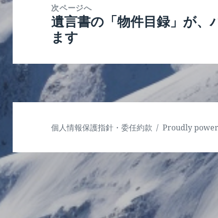
次ページへ
シ
遺言書の「物件目録」が、
次
ョ
ます
の
ン
投
稿:
個人情報保護指針・委任約款
Proudly powe