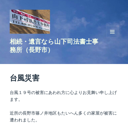
相続・遺言なら山下司法書士事
メニュ
ーとウ
務所（長野市）
ィジェ
ット
台風災害
台風１９号の被害にあわれ方に心よりお見舞い申し上げ
ます。
近所の長野市篠ノ井地区もたいへん多くの家屋が被害に
遭われました。