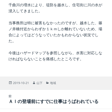
千曲川の増水により、堤防を越水し、住宅街に川の水が
浸入してきました。
当事務所は特に被害もなかったのですが、越水した、篠
ノ井橋付近からわずか１ｋｍしか離れていないため、場
合によってはどうなっていたかもわからない状況でし
た。
今後はハザードマップを参照しながら、水害に対応しな
ければならないことを痛感したところです。
投
作
カ
2019-10-21
山下
地域
稿
成
テ
日:
者
ゴ
投
リ
前
稿
ＡＩの登場前にすでに仕事はうばわれている
ー
前
ナ
の
ビ