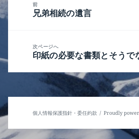
稿
前
兄弟相続の遺言
ナ
前
ビ
の
ゲ
投
ー
稿:
次ページへ
シ
印紙の必要な書類とそうで
次
ョ
の
ン
投
稿:
個人情報保護指針・委任約款
Proudly powe