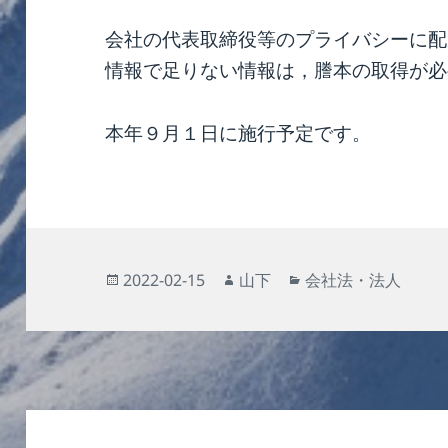
会社の代表取締役等のプライバシーに配
情報で足りない情報は，謄本の取得が必
本年９月１日に施行予定です。
投
作
カ
2022-02-15
山下
会社法・法人
稿
成
テ
日:
者
ゴ
リ
ー
投