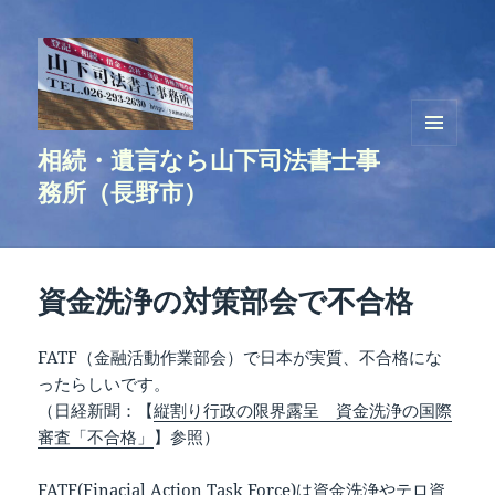
相続・遺言なら山下司法書士事
メニュ
ーとウ
務所（長野市）
ィジェ
ット
資金洗浄の対策部会で不合格
FATF（金融活動作業部会）で日本が実質、不合格にな
ったらしいです。
（日経新聞：【
縦割り行政の限界露呈 資金洗浄の国際
審査「不合格」
】参照）
FATF(
Finacial Action Task Force
)は資金洗浄やテロ資