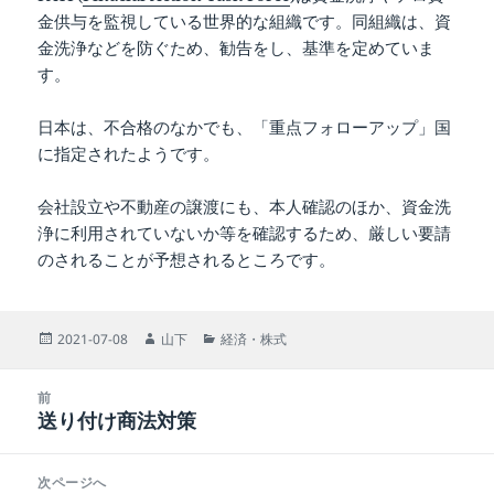
金供与を監視している世界的な組織です。同組織は、資
金洗浄などを防ぐため、勧告をし、基準を定めていま
す。
日本は、不合格のなかでも、「重点フォローアップ」国
に指定されたようです。
会社設立や不動産の譲渡にも、本人確認のほか、資金洗
浄に利用されていないか等を確認するため、厳しい要請
のされることが予想されるところです。
投
作
カ
2021-07-08
山下
経済・株式
稿
成
テ
日:
者
ゴ
投
リ
前
稿
送り付け商法対策
ー
前
ナ
の
ビ
投
次ページへ
ゲ