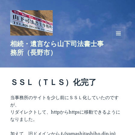
相続・遺言なら山下司法書士事
メニュ
ーとウ
務所（長野市）
ィジェ
ット
ＳＳＬ（ＴＬＳ）化完了
当事務所のサイトを少し前にＳＳＬ化していたのです
が、
リダイレクトして、httpからhttpsに移動できるように
なりました。
加えて、旧ドメインからも(yamashitashiho.dip.jp)