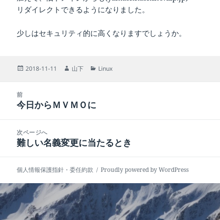
リダイレクトできるようになりました。
少しはセキュリティ的に高くなりますでしょうか。
投
作
カ
2018-11-11
山下
Linux
稿
成
テ
日:
者
ゴ
投
リ
前
稿
今日からＭＶＭＯに
ー
前
ナ
の
ビ
投
次ページへ
ゲ
稿:
難しい名義変更に当たるとき
次
ー
の
シ
投
ョ
個人情報保護指針・委任約款
Proudly powered by WordPress
稿:
ン