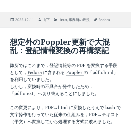
投
作
カ
タ
2025-12-11
山下
Linux
,
事務所の近況
Fedora
稿
成
テ
グ
日:
者
ゴ
リ
想定外のPoppler更新で大混
ー
乱：登記情報変換の再構築記
弊所ではこれまで，登記情報等の PDF を変換する手段
として，
Fedora
に含まれる
Poppler
の「pdftohtml」
を利用していました。
しかし，変換時の不具合が発生したため，
「pdftotext」へ切り替えることにしました。
この変更により，PDF→html に変換したうえで bash で
文字操作を行っていた従来の仕組みを，PDF→テキスト
（平文）へ変換してから処理する方式に改めました。