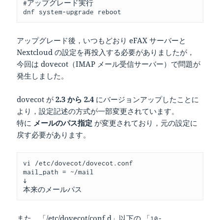
#アップグレード実行
dnf system-upgrade reboot
アップグレード後，いつもどおり eFAX サーバーと
Nextcloud の設定を再投入する必要がありましたが，
今回は dovecot（IMAP メール受信サーバー）で問題が
発生しました。
dovecot が
2.3 から 2.4
にバージョンアップしたことに
より，設定記述の方式が一部変更されています。
特に
メールのパス指定
が変更されており，元の設定に
戻す必要があります。
vi /etc/dovecot/dovecot.conf
mail_path = ~/mail
↓
本来のメールパス
また，「/etc/dovecot/conf.d」以下の 「
10-