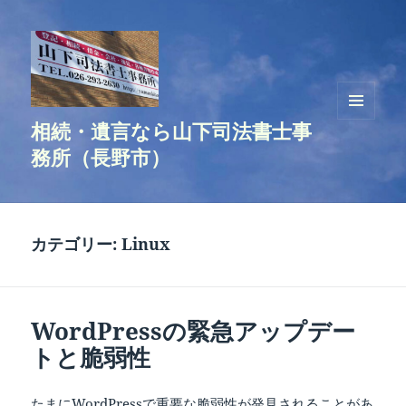
相続・遺言なら山下司法書士事
メニュ
ーとウ
務所（長野市）
ィジェ
ット
カテゴリー:
Linux
WordPressの緊急アップデー
トと脆弱性
たまにWordPressで重要な脆弱性が発見されることがあ