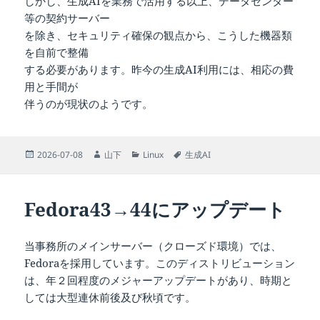
しかし、生成AIを業務で活用する以上、データセンター
等の契約サーバー
を除き、セキュリティ確保の観点から、こうした機器類
を自前で整備
する必要があります。昨今の生成AI利用には、相応の費
用と手間が
伴うのが現状のようです。
投
作
カ
タ
2026-07-08
山下
Linux
生成AI
稿
成
テ
グ
日:
者
ゴ
リ
Fedora43→44にアップデート
ー
当事務所のメインサーバー（クローズド環境）では、
Fedoraを採用しています。このディストリビューション
は、年２回程度のメジャーアップデートがあり、時期と
しては大型連休前後及び秋頃です。