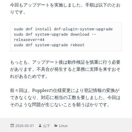
今回もアップデートを実施しました。手順は以下のとお
りです。
sudo dnf install dnf-plugin-system-upgrade
sudo dnf system-upgrade download --
releasever=44
sudo dnf system-upgrade reboot
もっとも、アップデート後は動作検証を慎重に行う必要
があります。不具合が発生すると業務に支障を来すおそ
れがあるためです。
前々回は、Popplerの仕様変更により登記情報の変換が
できなくなり、対応に相当の工数を要しました。今回は
そのような問題が生じないことを願うばかりです。
投
作
カ
2026-05-01
山下
Linux
稿
成
テ