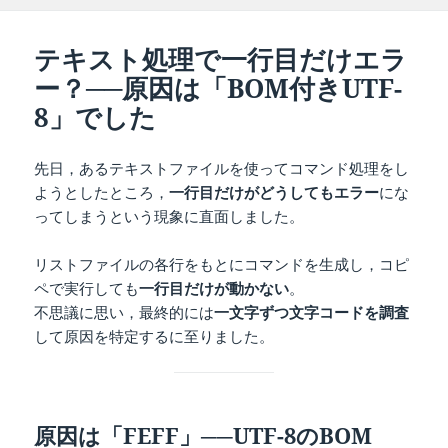
稿
成
テ
グ
日:
者
ゴ
リ
テキスト処理で一行目だけエラ
ー
ー？──原因は「BOM付きUTF-
8」でした
先日，あるテキストファイルを使ってコマンド処理をし
ようとしたところ，
一行目だけがどうしてもエラー
にな
ってしまうという現象に直面しました。
リストファイルの各行をもとにコマンドを生成し，コピ
ペで実行しても
一行目だけが動かない
。
不思議に思い，最終的には
一文字ずつ文字コードを調査
して原因を特定するに至りました。
原因は「FEFF」──UTF-8のBOM