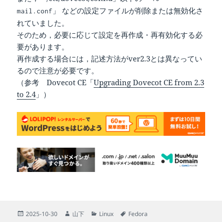
などの設定ファイルが削除または無効化さ
mail.conf」
れていました。
そのため，必要に応じて設定を再作成・再有効化する必
要があります。
再作成する場合には，記述方法がver2.3とは異なってい
るので注意が必要です。
（参考 Dovecot CE「
Upgrading Dovecot CE from 2.3
to 2.4
」）
投
作
カ
タ
2025-10-30
山下
Linux
Fedora