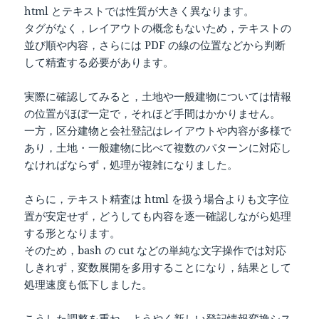
html とテキストでは性質が大きく異なります。
タグがなく，レイアウトの概念もないため，テキストの
並び順や内容，さらには PDF の線の位置などから判断
して精査する必要があります。
実際に確認してみると，土地や一般建物については情報
の位置がほぼ一定で，それほど手間はかかりません。
一方，区分建物と会社登記はレイアウトや内容が多様で
あり，土地・一般建物に比べて複数のパターンに対応し
なければならず，処理が複雑になりました。
さらに，テキスト精査は html を扱う場合よりも文字位
置が安定せず，どうしても内容を逐一確認しながら処理
する形となります。
そのため，bash の cut などの単純な文字操作では対応
しきれず，変数展開を多用することになり，結果として
処理速度も低下しました。
こうした調整を重ね，ようやく新しい登記情報変換シス