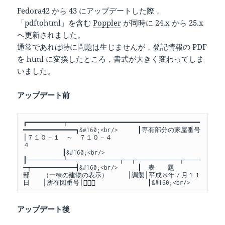
Fedora42 から 43 にアップデートした際，
「pdftohtml」を含む
Poppler
が同時に 24.x から 25.x
へ更新されました。
通常であれば特に問題は生じませんが，登記情報の PDF
を html に変換したところ，書式が大きく変わってしま
いました。
アップデート前
┏━━━━━━━━━┯━━━━━━━━━━━━━━━━━━━━━━━━━━━━━━━━━
━━━━━━━━━━━━━┓&#160;<br/>　　　┃専有部分の家屋番号
│７１０－１　～　７１０－４
４　　　　　　　　　　　　　　　　　　　　　　　　　　
　　　　　　┃&#160;<br/>　　　
┠─────────┴─────────────┬──┬───────────┬────
─┬───────────┨&#160;<br/>　　　┃　表　　題　　
部　　（一棟の建物の表示）　　　│調製│平成８年７月１１
日　　│所在図番号│　　　　　　　　┃&#160;<br/>
アップデート後