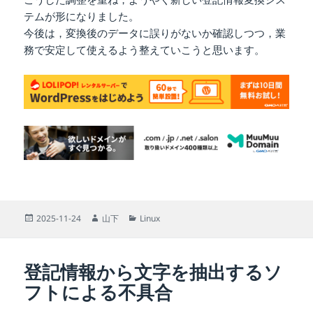
テムが形になりました。
今後は，変換後のデータに誤りがないか確認しつつ，業
務で安定して使えるよう整えていこうと思います。
投
作
カ
2025-11-24
山下
Linux
稿
成
テ
日:
者
ゴ
リ
登記情報から文字を抽出するソ
ー
フトによる不具合