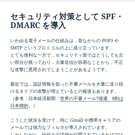
日:
者
ゴ
リ
セキュリティ対策として SPF・
ー
DMARC を導入
いわゆる電子メールの仕組みは，昔ながらの POP3 や
SMTP というプロトコルの上に成り立っています。
とても便利な一方で，セキュリティ面ではどうしても古
い部分が残っており，大量送信が容易なことから，不正
な攻撃に悪用されてしまうことがあるようです。
最近では，認証情報を狙った不審メールを大量に送り続
けるタイプの攻撃が増えているとの報道もあります。
（参考：日本経済新聞「
世界の不審メール7億通、8割は
日本標的
」）
こうした状況を受けて，特に Gmail や携帯キャリアの
メールでは強力なフィルタが導入されています。
しかしながら，仕組みの詳細が公開されているわけでは