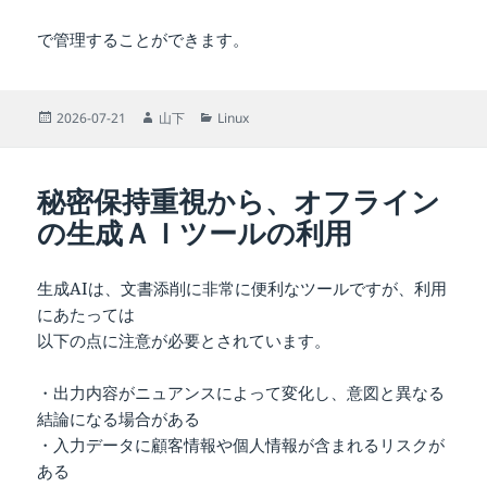
で管理することができます。
投
作
カ
2026-07-21
山下
Linux
稿
成
テ
日:
者
ゴ
リ
秘密保持重視から、オフライン
ー
の生成ＡＩツールの利用
生成AIは、文書添削に非常に便利なツールですが、利用
にあたっては
以下の点に注意が必要とされています。
・出力内容がニュアンスによって変化し、意図と異なる
結論になる場合がある
・入力データに顧客情報や個人情報が含まれるリスクが
ある