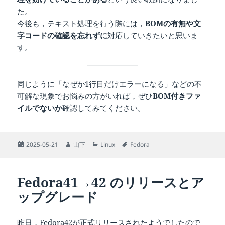
た。
今後も，テキスト処理を行う際には，
BOMの有無や文
字コードの確認を忘れずに
対応していきたいと思いま
す。
同じように「なぜか1行目だけエラーになる」などの不
可解な現象でお悩みの方がいれば，ぜひ
BOM付きファ
イルでないか
確認してみてください。
投
作
カ
タ
2025-05-21
山下
Linux
Fedora
稿
成
テ
グ
日:
者
ゴ
リ
Fedora41→42 のリリースとア
ー
ップグレード
昨日，Fedora42が正式リリースされたようでしたので