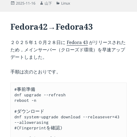
投
作
カ
2025-11-16
山下
Linux
稿
成
テ
日:
者
ゴ
リ
Fedora42→Fedora43
ー
２０２５年１０月２８日に
Fedora 43
がリリースされた
ため，メインサーバー（クローズド環境）を早速アップ
デートしました。
手順は次のとおりです。
#事前準備
dnf upgrade --refresh
reboot -n
#ダウンロード
dnf system-upgrade download --releasever=43 
--allowerasing
#(Fingerprintを確認)