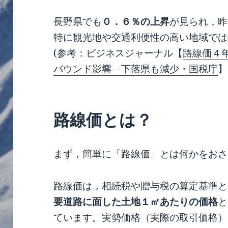
長野県でも
０．６％の上昇
が見られ，昨
特に観光地や交通利便性の高い地域では
(参考：ビジネスジャーナル【
路線価４
バウンド影響―下落県も減少・国税庁
】
路線価とは？
まず，簡単に「路線価」とは何かをおさ
路線価は，相続税や贈与税の算定基準と
要道路に面した土地１㎡あたりの価格
と
ています。実勢価格（実際の取引価格）