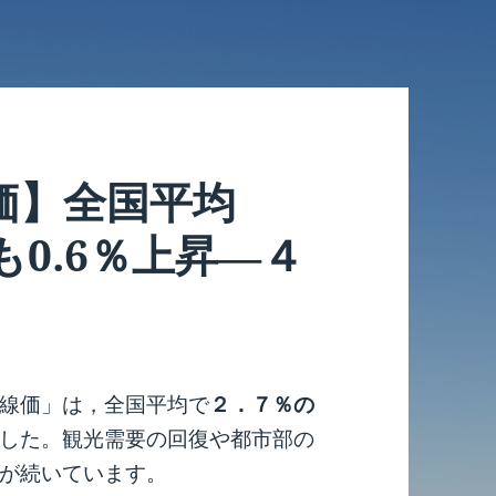
価】全国平均
も0.6％上昇―４
線価」は，全国平均で
２．７％の
した。観光需要の回復や都市部の
が続いています。