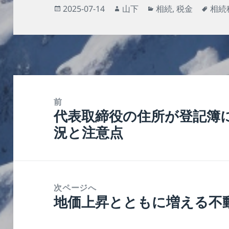
投
作
カ
タ
2025-07-14
山下
相続
,
税金
相続
稿
成
テ
グ
日:
者
ゴ
リ
ー
投
稿
前
代表取締役の住所が登記簿
ナ
前
況と注意点
ビ
の
ゲ
投
ー
稿:
シ
次ページへ
ョ
地価上昇とともに増える不
次
ン
の