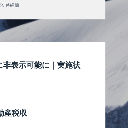
税
,
路線価
に非表示可能に｜実施状
動産税収