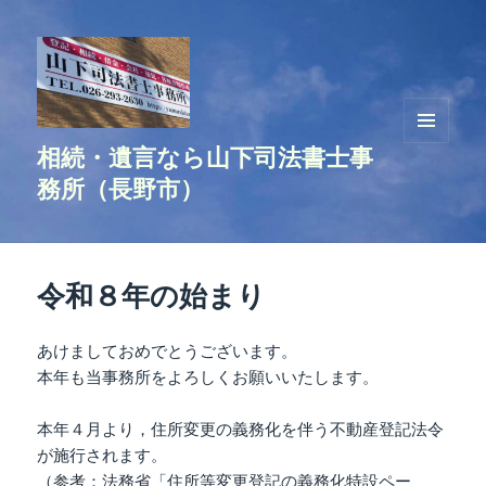
相続・遺言なら山下司法書士事
メニュ
ーとウ
務所（長野市）
ィジェ
ット
令和８年の始まり
あけましておめでとうございます。
本年も当事務所をよろしくお願いいたします。
本年４月より，住所変更の義務化を伴う不動産登記法令
が施行されます。
（参考：法務省「
住所等変更登記の義務化特設ペー