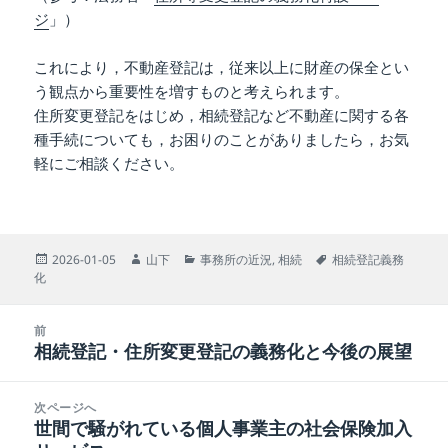
ジ
」）
これにより，不動産登記は，従来以上に財産の保全とい
う観点から重要性を増すものと考えられます。
住所変更登記をはじめ，相続登記など不動産に関する各
種手続についても，お困りのことがありましたら，お気
軽にご相談ください。
投
作
カ
タ
2026-01-05
山下
事務所の近況
,
相続
相続登記義務
稿
成
テ
グ
化
日:
者
ゴ
リ
投
ー
前
稿
相続登記・住所変更登記の義務化と今後の展望
前
ナ
の
ビ
投
次ページへ
ゲ
稿:
世間で騒がれている個人事業主の社会保険加入
次
ー