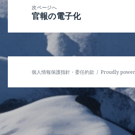
ー
稿:
次ページへ
シ
官報の電子化
次
ョ
の
ン
投
稿:
個人情報保護指針・委任約款
Proudly powe