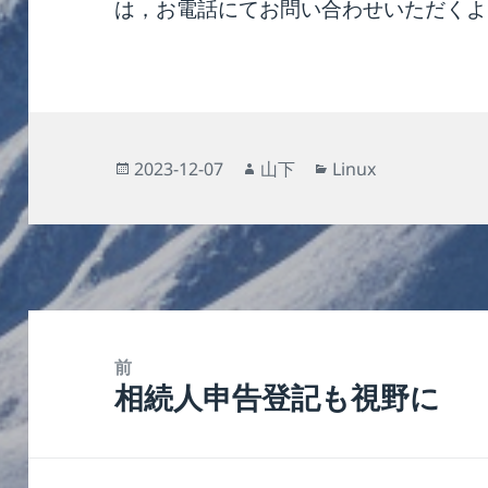
は，お電話にてお問い合わせいただくよ
投
作
カ
2023-12-07
山下
Linux
稿
成
テ
日:
者
ゴ
リ
ー
投
稿
前
相続人申告登記も視野に
ナ
前
ビ
の
ゲ
投