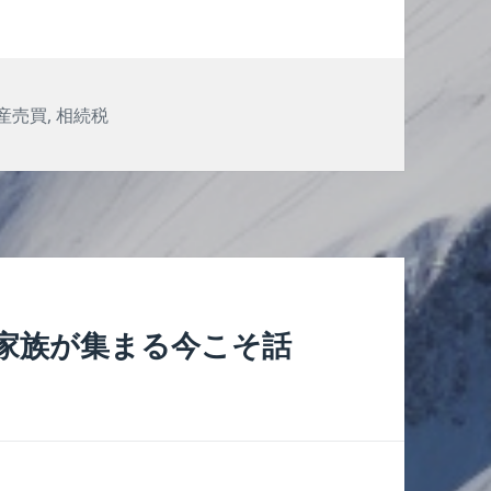
産売買
,
相続税
家族が集まる今こそ話