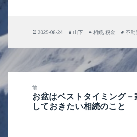
投
作
カ
タ
2025-08-24
山下
相続
,
税金
不動
稿
成
テ
グ
日:
者
ゴ
リ
ー
投
稿
前
お盆はベストタイミング－
ナ
前
しておきたい相続のこと
ビ
の
ゲ
投
ー
稿:
シ