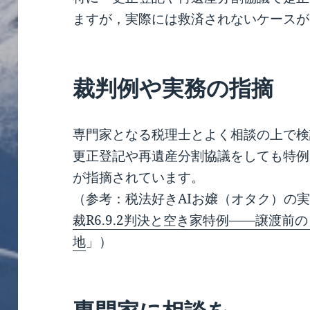
ますが，実際には救済されないケースが
裁判例や実務の指摘
専門家となる税理士とよく相談の上で検
更正登記や再遺産分割協議をしても特例
が指摘されています。
（参考：税法好きAIお嬢（オタク）の
裁R6.9.2判決と空き家特例——譲渡
地
」）