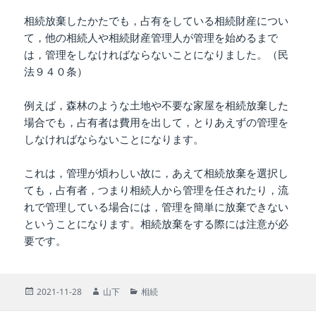
相続放棄したかたでも，占有をしている相続財産につい
て，他の相続人や相続財産管理人が管理を始めるまで
は，管理をしなければならないことになりました。（民
法９４０条）
例えば，森林のような土地や不要な家屋を相続放棄した
場合でも，占有者は費用を出して，とりあえずの管理を
しなければならないことになります。
これは，管理が煩わしい故に，あえて相続放棄を選択し
ても，占有者，つまり相続人から管理を任されたり，流
れで管理している場合には，管理を簡単に放棄できない
ということになります。相続放棄をする際には注意が必
要です。
投
作
カ
2021-11-28
山下
相続
稿
成
テ