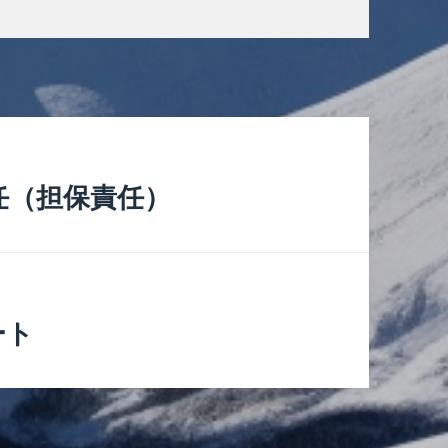
任（担保責任）
ート