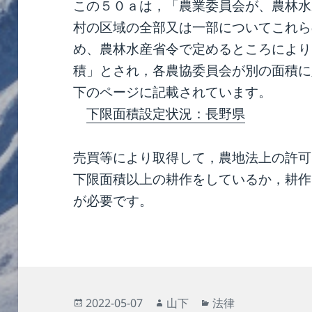
この５０ａは，「農業委員会が、農林水
村の区域の全部又は一部についてこれら
め、農林水産省令で定めるところにより
積」とされ，各農協委員会が別の面積に
下のページに記載されています。
下限面積設定状況：長野県
売買等により取得して，農地法上の許可
下限面積以上の耕作をしているか，耕作
が必要です。
投
作
カ
2022-05-07
山下
法律