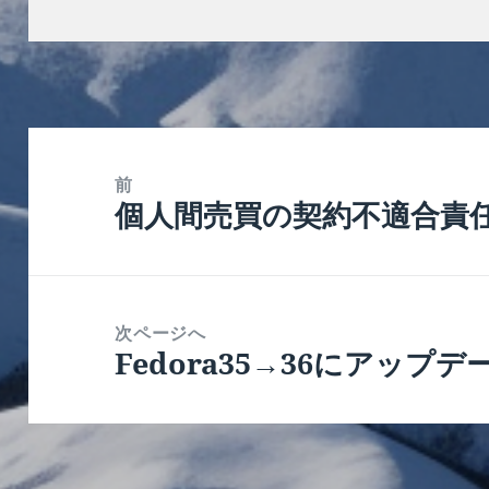
稿
成
テ
日:
者
ゴ
リ
ー
投
稿
前
個人間売買の契約不適合責
ナ
前
ビ
の
ゲ
投
ー
稿:
次ページへ
シ
Fedora35→36にアップデ
次
ョ
の
ン
投
稿: