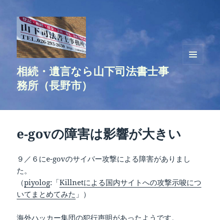
相続・遺言なら山下司法書士事
メニュ
ーとウ
務所（長野市）
ィジェ
ット
e-govの障害は影響が大きい
９／６にe-govのサイバー攻撃による障害がありまし
た。
（
piyolog
:「
Killnetによる国内サイトへの攻撃示唆につ
いてまとめてみた
」）
海外ハッカー集団の犯行声明があったようです。