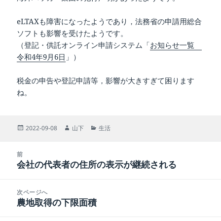
eLTAXも障害になったようであり，法務省の申請用総合
ソフトも影響を受けたようです。
（登記・供託オンライン申請システム「
お知らせ一覧
令和4年9月6日
」）
税金の申告や登記申請等，影響が大きすぎて困ります
ね。
投
作
カ
2022-09-08
山下
生活
稿
成
テ
日:
者
ゴ
投
リ
前
稿
会社の代表者の住所の表示が継続される
ー
前
ナ
の
ビ
投
次ページへ
ゲ
稿:
農地取得の下限面積
次
ー
の
シ