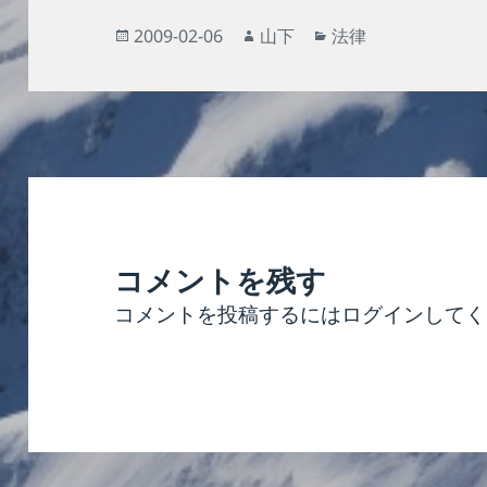
投
作
カ
2009-02-06
山下
法律
稿
成
テ
日:
者
ゴ
リ
ー
コメントを残す
コメントを投稿するには
ログイン
してく