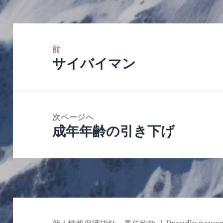
投
稿
前
サイバイマン
ナ
前
ビ
の
ゲ
投
ー
稿:
次ページへ
シ
成年年齢の引き下げ
次
ョ
の
ン
投
稿: