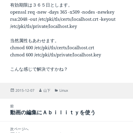
有効期限は３６５日とします。
openssl req -new -days 365 -x509 -nodes -newkey
rsa:2048 -out /etc/pki/tls/certs/localhost.crt -keyout
/etc/pki/tls/private/localhost.key
当然属性もあわせます。
chmod 600 /etc/pki/tls/certs/localhost.crt
chmod 600 /etc/pki/tls/private/localhost.key
こんな感じで解決ですかね？
投
作
カ
2015-12-07
山下
Linux
稿
成
テ
日:
者
ゴ
投
リ
前
稿
動画の編集にＡｂｉｌｉｔｙを使う
ー
前
ナ
の
ビ
投
次ページへ
ゲ