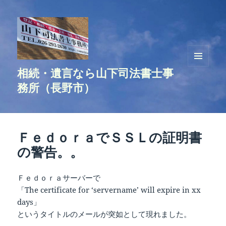
相続・遺言なら山下司法書士事
メニュ
ーとウ
務所（長野市）
ィジェ
ット
ＦｅｄｏｒａでＳＳＬの証明書
の警告。。
Ｆｅｄｏｒａサーバーで
「The certificate for ‘servername’ will expire in xx
days」
というタイトルのメールが突如として現れました。