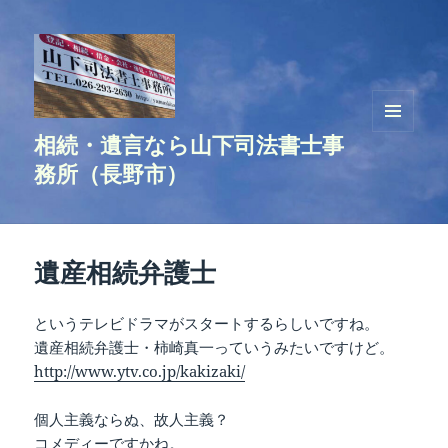
相続・遺言なら山下司法書士事
メニュ
ーとウ
務所（長野市）
ィジェ
ット
遺産相続弁護士
というテレビドラマがスタートするらしいですね。
遺産相続弁護士・柿崎真一っていうみたいですけど。
http://www.ytv.co.jp/kakizaki/
個人主義ならぬ、故人主義？
コメディーですかね。