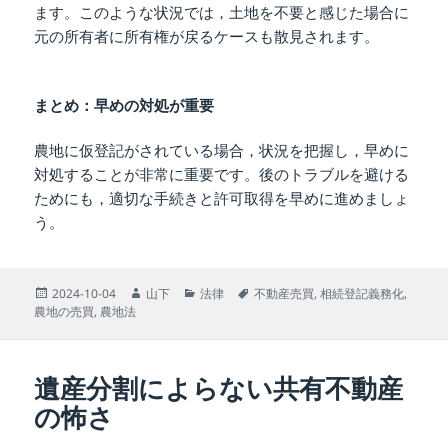
ます。このような状況では，土地を不要と感じた場合に
元の所有者に所有権が戻るケースも散見されます。
まとめ：早めの対処が重要
農地に仮登記がされている場合，状況を把握し，早めに
対処することが非常に重要です。後のトラブルを避ける
ためにも，適切な手続きと許可取得を早めに進めましょ
う。
投
作
カ
タ
2024-10-04
山下
法律
不動産売買
,
相続登記義務化
,
稿
成
テ
グ
農地の売買
,
農地法
日:
者
ゴ
リ
ー
遺産分割によらない共有不動産
の怖さ