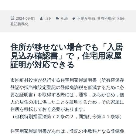
投
作
カ
タ
2024-09-01
山下
相続
不動産売買
,
共有不動産
,
相続
稿
成
テ
グ
登記義務化
日:
者
ゴ
リ
ー
住所が移せない場合でも「入居
見込み確認書」で，住宅用家屋
証明が対応できる
市区町村役場が発行する住宅用家屋証明書（所有権保存
登記や抵当権設定登記の登録免許税を低減するために必
要な証明書）を取得する際には，通常，あらかじめ，個
人の居住の用に供したことを証明するため，その家屋に
住所を移転しておく必要があります。
（租税特別措置法第７２条の２，同施行令第４１条等）
住宅用家屋証明書があれば，登記の手数料となる登録免