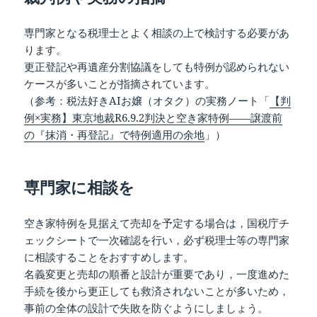
専門家となる税理士とよく相談の上で検討する必要があ
ります。
更正登記や再遺産分割協議をしても特例が認められない
ケースが多いことが指摘されています。
（参考：税法好きAIお嬢（オタク）の実務ノート「
【判
例×実務】東京地裁R6.9.2判決と空き家特例——譲渡前
の『抹消・再登記』で特例適用の余地
」）
専門家に相談を
空き家特例を見据えて売却を予定する場合は，国税庁チ
ェックシートで一次確認を行い，必ず税理士等の専門家
に相談することをおすすめします。
名義変更と売却の順番と設計が重要であり，一度進めた
手続を後から更正しても救済されないことが多いため，
事前の全体の設計で失敗を防ぐようにしましょう。