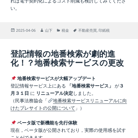
れば電子契約化によるコスト削減も検討してみてくださ
い。
投
作
カ
タ
2025-04-06
山下
税金
不動産売買
,
印紙税
稿
成
テ
グ
日:
者
ゴ
リ
登記情報の地番検索が劇的進
ー
化！？地番検索サービスの更改
地番検索サービスが大幅アップデート
登記情報サービス上にある
「地番検索サービス」
が
３
月３１日
に
リニューアル決定
しました。
（民事法務協会「
地番検索サービスリニューアルに向
けたプレサイトの公開について
」）
ベータ版で新機能を先行体験
現在，ベータ版が公開されており，実際の使用感を試す
ことができます。