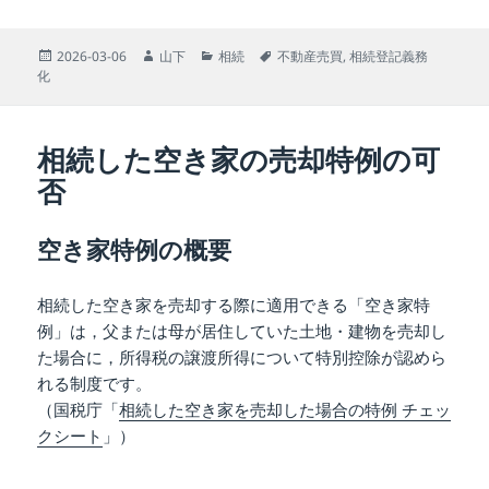
投
作
カ
タ
2026-03-06
山下
相続
不動産売買
,
相続登記義務
稿
成
テ
グ
化
日:
者
ゴ
リ
ー
相続した空き家の売却特例の可
否
空き家特例の概要
相続した空き家を売却する際に適用できる「空き家特
例」は，父または母が居住していた土地・建物を売却し
た場合に，所得税の譲渡所得について特別控除が認めら
れる制度です。
（国税庁「
相続した空き家を売却した場合の特例 チェッ
クシート
」）