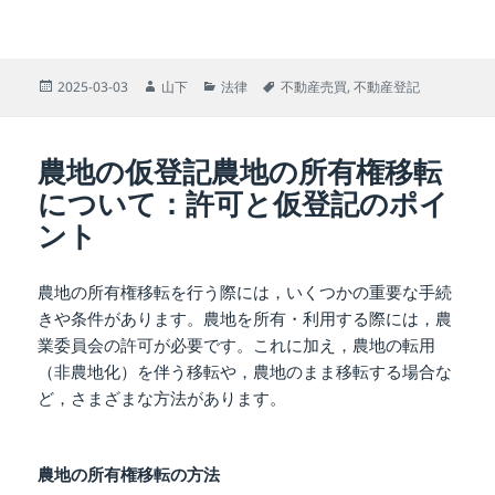
投
作
カ
タ
2025-03-03
山下
法律
不動産売買
,
不動産登記
稿
成
テ
グ
日:
者
ゴ
リ
農地の仮登記農地の所有権移転
ー
について：許可と仮登記のポイ
ント
農地の所有権移転を行う際には，いくつかの重要な手続
きや条件があります。農地を所有・利用する際には，農
業委員会の許可が必要です。これに加え，農地の転用
（非農地化）を伴う移転や，農地のまま移転する場合な
ど，さまざまな方法があります。
農地の所有権移転の方法