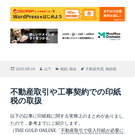
投
作
カ
タ
2025-08-24
山下
相続
,
税金
不動産売買
,
相続税
稿
成
テ
グ
日:
者
ゴ
リ
不動産取引や工事契約での印紙
ー
税の取扱
以下の記事に印紙税に関する実務上のまとめがありまし
たので，参考までにご紹介します。
（THE GOLD ONLINE「
不動産取引で収入印紙が必要に