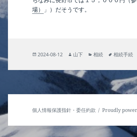
ちなみに長野市では１５，０００円（参
場）
」）だそうです。
投
作
カ
タ
2024-08-12
山下
相続
相続手続
稿
成
テ
グ
日:
者
ゴ
リ
ー
個人情報保護指針・委任約款
Proudly powe