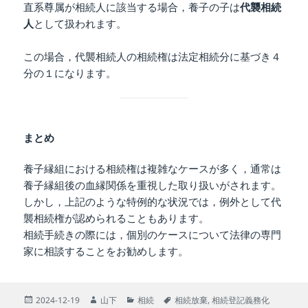
直系尊属が相続人に該当する場合，養子の子は
代襲相続
人
として扱われます。
この場合，代襲相続人の相続権は法定相続分に基づき４
分の１になります。
まとめ
養子縁組における相続権は複雑なケースが多く，通常は
養子縁組後の血縁関係を重視した取り扱いがされます。
しかし，上記のような特例的な状況では，例外として代
襲相続権が認められることもあります。
相続手続きの際には，個別のケースについて法律の専門
家に相談することをお勧めします。
投
作
カ
タ
2024-12-19
山下
相続
相続放棄
,
相続登記義務化