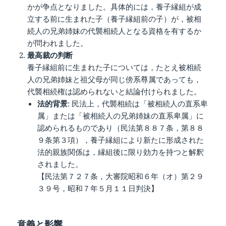
かが争点となりました。具体的には，養子縁組が成
立する前に生まれた子（養子縁組前の子）が，被相
続人の兄弟姉妹の代襲相続人となる資格を有するか
が問われました。
最高裁の判断
養子縁組前に生まれた子については，たとえ被相続
人の兄弟姉妹と祖父母が同じ傍系尊属であっても，
代襲相続権は認められないと結論付けられました。
法的背景
: 民法上，代襲相続は「被相続人の直系卑
属」または「被相続人の兄弟姉妹の直系卑属」に
認められるものであり（民法第８８７条，第８８
９条第３項），養子縁組により新たに形成された
法的親族関係は，縁組後に限り効力を持つと解釈
されました。
【民法第７２７条，大審院昭和６年（オ）第２９
３９号，昭和７年５月１１日判決】
意義と影響