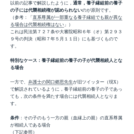
以前の記事で解説したように，
通常，養子縁組前の養子
の子には代襲相続権が認められない
のが原則です。
（参考：「
直系尊属が一部重なる養子縁組でも親が異な
る場合は代襲相続権はない
」）
これは民法第７２７条や大審院昭和６年（オ）第２９３
９号の判決（昭和７年５月１１日）にも基づくもので
す。
特別なケース：養子縁組前の養子の子が代襲相続人とな
る場合
一方で、
弁護士の関口郷思先生
が旧ツイッター（現X）
で解説されているように，養子縁組前の養子の子であっ
ても，次の条件を満たす場合には代襲相続人となりま
す。
条件
：その子のもう一方の親（血縁上の親）の直系尊属
が相続人である場合
（下記参照）