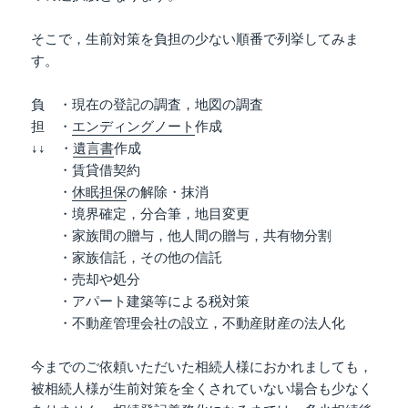
そこで，生前対策を負担の少ない順番で列挙してみま
す。
負 ・現在の登記の調査，地図の調査
担 ・
エンディングノート
作成
↓↓ ・
遺言書
作成
・賃貸借契約
・
休眠担保
の解除・抹消
・境界確定，分合筆，地目変更
・家族間の贈与，他人間の贈与，共有物分割
・家族信託，その他の信託
・売却や処分
・アパート建築等による税対策
・不動産管理会社の設立，不動産財産の法人化
今までのご依頼いただいた相続人様におかれましても，
被相続人様が生前対策を全くされていない場合も少なく