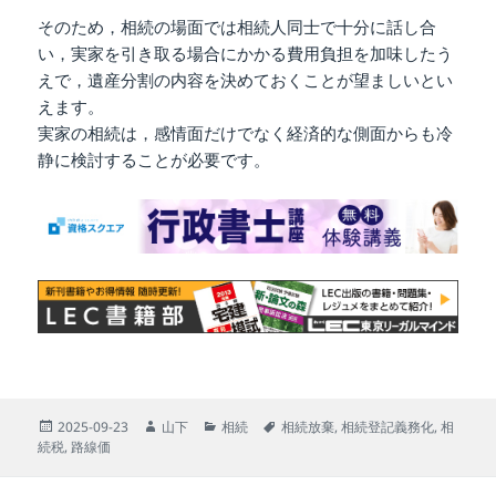
そのため，相続の場面では相続人同士で十分に話し合
い，実家を引き取る場合にかかる費用負担を加味したう
えで，遺産分割の内容を決めておくことが望ましいとい
えます。
実家の相続は，感情面だけでなく経済的な側面からも冷
静に検討することが必要です。
投
作
カ
タ
2025-09-23
山下
相続
相続放棄
,
相続登記義務化
,
相
稿
成
テ
グ
続税
,
路線価
日:
者
ゴ
リ