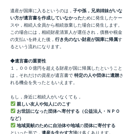
遺産が国庫に入るというのは，
子や孫，兄弟姉妹がいな
い方が遺言書を作成していなかった
ために発生したケー
スや，相続人全員から相続放棄した場合に発生します。
この場合には，相続財産清算人が選任され，債務や税金
の支払いを終えた後，
行き先のない財産が国庫に帰属
す
るという流れになります。
◆遺言書の重要性
１，０００億円を超える財産が国に帰属したということ
は，それだけの資産が遺言書で
特定の人や団体に遺贈
さ
れる機会を失ったともいえます。
もし，身近に相続人がいなくても，
親しい友人や知人にのこす
お世話になった団体へ寄付する（公益法人・ＮＰＯ
など）
地域貢献のために自治体や地域
の
団体に寄付する
といった形で，
遺産を生かす方法
は多くあります。