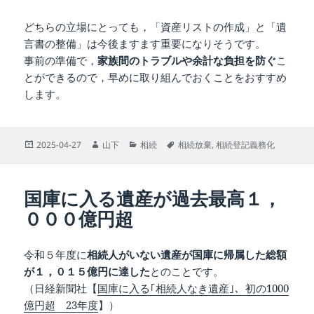
どちらの立場にとっても，「資産リストの作成」と「遺
言書の整備」は今後ますます重要になりそうです。
事前の準備で，
家族間のトラブルや余計な負担を防ぐ
こ
とができるので，早めに取り組んでおくことをおすすめ
します。
投
作
カ
タ
2025-04-27
山下
相続
相続放棄
,
相続登記義務化
稿
成
テ
グ
日:
者
ゴ
リ
国庫に入る遺産が過去最高１，
ー
０００億円超
令和５年度に
相続人がいない遺産が国庫に帰属した総額
が１，０１５億円に達した
とのことです。
（日経新聞社【
国庫に入る｢相続人なき遺産｣、初の1000
億円超 23年度
】）