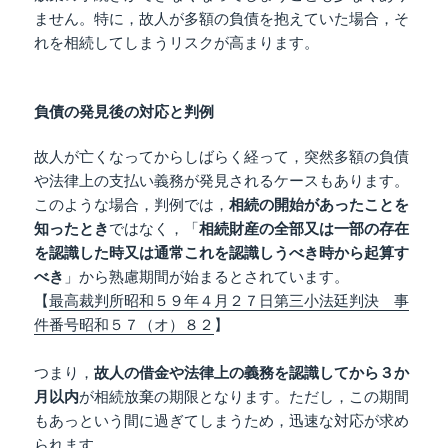
ません。特に，故人が多額の負債を抱えていた場合，そ
れを相続してしまうリスクが高まります。
負債の発見後の対応と判例
故人が亡くなってからしばらく経って，突然多額の負債
や法律上の支払い義務が発見されるケースもあります。
このような場合，判例では，
相続の開始があったことを
知ったとき
ではなく，「
相続財産の全部又は一部の存在
を認識した時又は通常これを認識しうべき時から起算す
べき
」から熟慮期間が始まるとされています。
【
最高裁判所昭和５９年４月２７日第三小法廷判決 事
件番号昭和５７（オ）８２
】
つまり，
故人の借金や法律上の義務を認識してから３か
月以内
が相続放棄の期限となります。ただし，この期間
もあっという間に過ぎてしまうため，迅速な対応が求め
られます。