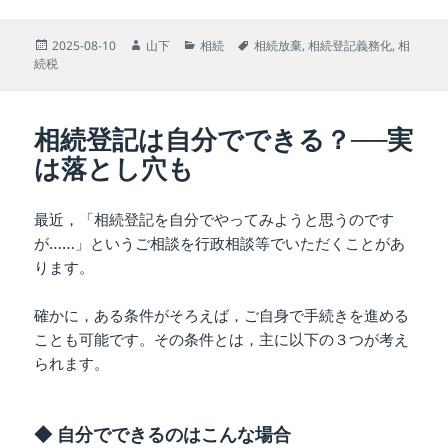
投
作
カ
タ
2025-08-10
山下
相続
相続放棄
,
相続登記義務化
,
相
稿
成
テ
グ
続税
日:
者
ゴ
リ
ー
相続登記は自分でできる？──実
は落とし穴も
最近，「相続登記を自分でやってみようと思うのです
が……」というご相談を行政相談等でいただくことがあ
ります。
確かに，ある条件がそろえば，ご自身で手続きを進める
ことも可能です。その条件とは，主に以下の３つが考え
られます。
◆ 自分でできるのはこんな場合