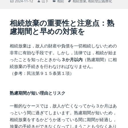
投
作
カ
タ
2024-11-12
山下
相続
相続放棄
,
相続登記義務化
稿
成
テ
グ
日:
者
ゴ
リ
相続放棄の重要性と注意点：熟
ー
慮期間と早めの対策を
相続放棄は，故人の財産や負債を一切相続しないための
非常に有効な手段です。しかし，法律では，相続が始ま
ったことを知ったときから
３か月以内
（熟慮期間）に相
続放棄の手続きを行わなければなりません。
（参考：民法第９１５条第１項）
熟慮期間が短い理由とリスク
一般的なケースでは，故人が亡くなってから３か月はあ
っという間に過ぎてしまいます。熟慮期間が短いため，
相続放棄をするかどうか迷っている間に期間が経過し，
放棄の手続きができなくなってしまうことも少なくあり