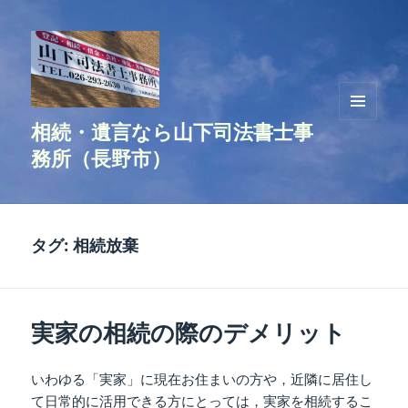
相続・遺言なら山下司法書士事
メニュ
ーとウ
務所（長野市）
ィジェ
ット
タグ:
相続放棄
実家の相続の際のデメリット
いわゆる「実家」に現在お住まいの方や，近隣に居住し
て日常的に活用できる方にとっては，実家を相続するこ