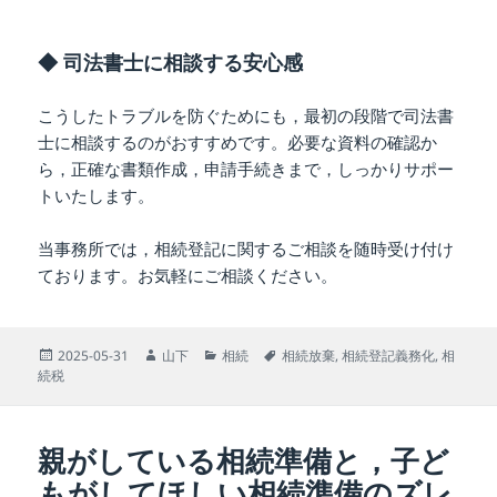
◆ 司法書士に相談する安心感
こうしたトラブルを防ぐためにも，最初の段階で司法書
士に相談するのがおすすめです。必要な資料の確認か
ら，正確な書類作成，申請手続きまで，しっかりサポー
トいたします。
当事務所では，相続登記に関するご相談を随時受け付け
ております。お気軽にご相談ください。
投
作
カ
タ
2025-05-31
山下
相続
相続放棄
,
相続登記義務化
,
相
稿
成
テ
グ
続税
日:
者
ゴ
リ
ー
親がしている相続準備と，子ど
もがしてほしい相続準備のズレ