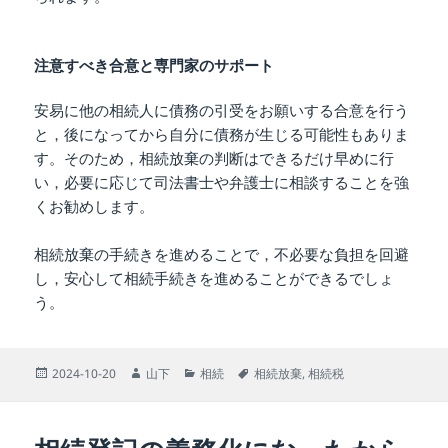
注意すべき合意と専門家のサポート
安易に他の相続人に債務の引受をお願いする合意を行う
と，後になってから自分に債務が生じる可能性もありま
す。そのため，相続放棄の判断はできるだけ早めに行
い，必要に応じて司法書士や弁護士に相談することを強
くお勧めします。
相続放棄の手続きを進めることで，不必要な負担を回避
し，安心して相続手続きを進めることができるでしょ
う。
投
作
カ
タ
2024-10-20
山下
相続
相続放棄
,
相続税
稿
成
テ
グ
日:
者
ゴ
リ
ー