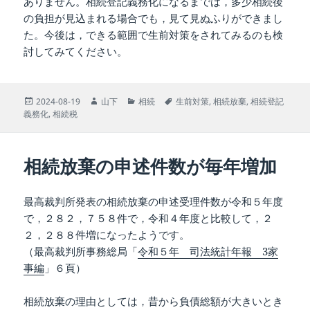
ありません。相続登記義務化になるまでは，多少相続後
の負担が見込まれる場合でも，見て見ぬふりができまし
た。今後は，できる範囲で生前対策をされてみるのも検
討してみてください。
投
作
カ
タ
2024-08-19
山下
相続
生前対策
,
相続放棄
,
相続登記
稿
成
テ
グ
義務化
,
相続税
日:
者
ゴ
リ
ー
相続放棄の申述件数が毎年増加
最高裁判所発表の相続放棄の申述受理件数が令和５年度
で，２８２，７５８件で，令和４年度と比較して，２
２，２８８件増になったようです。
（最高裁判所事務総局「
令和５年 司法統計年報 3家
事編
」６頁）
相続放棄の理由としては，昔から負債総額が大きいとき