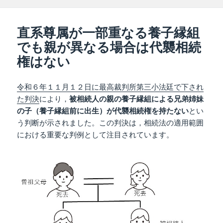
稿
成
テ
グ
日:
者
ゴ
リ
直系尊属が一部重なる養子縁組
ー
でも親が異なる場合は代襲相続
権はない
令和６年１１月１２日に最高裁判所第三小法廷で下され
た判決
により，
被相続人の親の養子縁組による兄弟姉妹
の子（養子縁組前に出生）が代襲相続権を持たない
とい
う判断が示されました。この判決は，相続法の適用範囲
における重要な判例として注目されています。