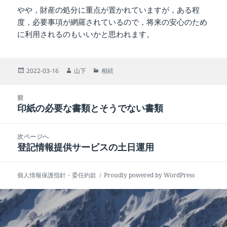
やや，財産の処分に重点が置かれていますが，ある程
度，必要事項が網羅されているので，将来の安心のため
に利用されるのもいいかと思われます。
投
作
カ
2022-03-16
山下
相続
稿
成
テ
日:
者
ゴ
投
リ
前
稿
印紙の必要な書類とそうでない書類
ー
前
ナ
の
ビ
投
次ページへ
ゲ
稿:
登記情報提供サービスの土日運用
次
ー
の
シ
投
ョ
個人情報保護指針・委任約款
Proudly powered by WordPress
稿:
ン