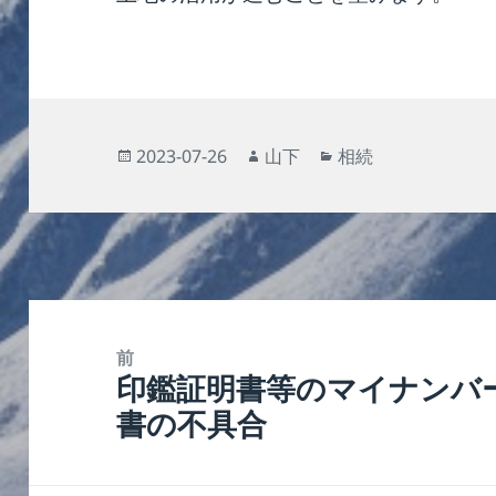
投
作
カ
2023-07-26
山下
相続
稿
成
テ
日:
者
ゴ
リ
ー
投
稿
前
印鑑証明書等のマイナンバ
ナ
前
書の不具合
ビ
の
ゲ
投
ー
稿: