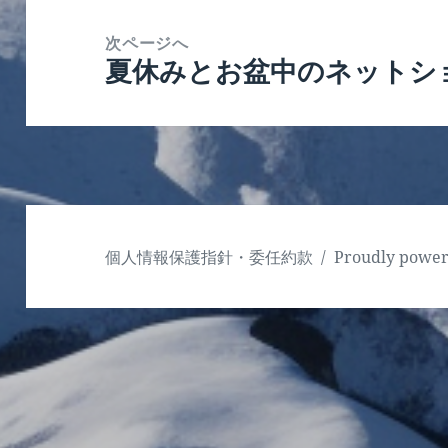
シ
次ページへ
ョ
夏休みとお盆中のネットシ
次
ン
の
投
稿:
個人情報保護指針・委任約款
Proudly powe