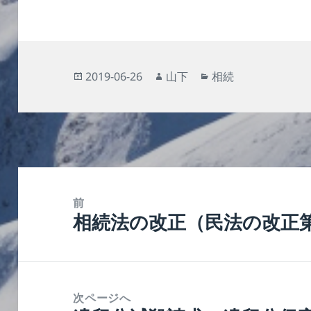
投
作
カ
2019-06-26
山下
相続
稿
成
テ
日:
者
ゴ
リ
ー
投
稿
前
相続法の改正（民法の改正
ナ
前
ビ
の
ゲ
投
ー
稿:
次ページへ
シ