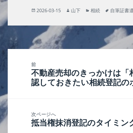
投
作
カ
タ
2026-03-15
山下
相続
自筆証書
稿
成
テ
グ
日:
者
ゴ
リ
ー
投
稿
前
不動産売却のきっかけは「
ナ
前
認しておきたい相続登記の
ビ
の
ゲ
投
ー
稿:
シ
次ページへ
ョ
抵当権抹消登記のタイミン
次
ン
の