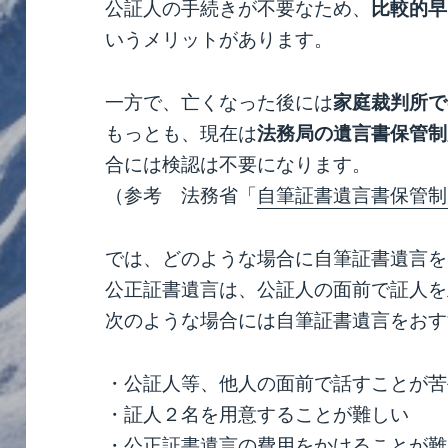
公証人の手続きが不要なため、
比較的早
いうメリットがあります。
一方で、亡くなった後には
家庭裁判所で
もっとも、現在は
法務局の遺言書保管制
合には検認は不要になります。
（参考 法務省「
自筆証書遺言書保管制
では、どのような場合に自筆証書遺言を
公正証書遺言は、公証人の面前で証人を
次のような場合には自筆証書遺言をおす
・公証人等、他人の面前で話すことが苦
・証人２名を用意することが難しい
・公正証書遺言の費用をかけることが難