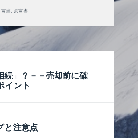
遺言書
,
遺言書
相続」？－－売却前に確
ポイント
グと注意点