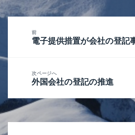
ー
投
稿
前
電子提供措置が会社の登記
ナ
前
ビ
の
ゲ
投
ー
稿:
次ページへ
シ
外国会社の登記の推進
次
ョ
の
ン
投
稿: