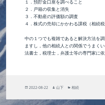
１．預貯金口座を調べること
２．戸籍の収集と消失
３．不動産の評価額の調査
４．株式の売却にかかわる課税（相続税
中の１つでも複雑であると解決方法を調
ますし，他の相続人との関係でうまくい
法書士，税理士，弁護士等の専門家に依
投
作
カ
2022-08-22
山下
相続
稿
成
テ
日:
者
ゴ
リ