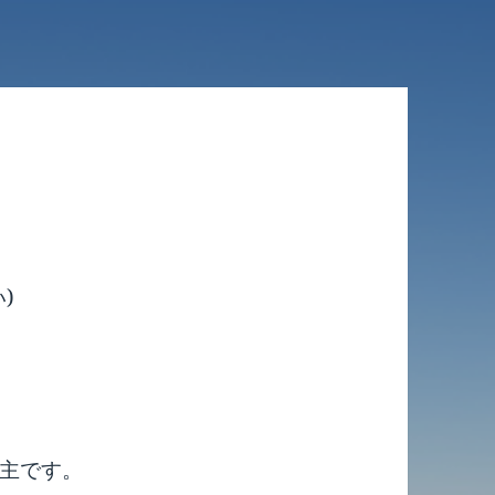
)
主です。