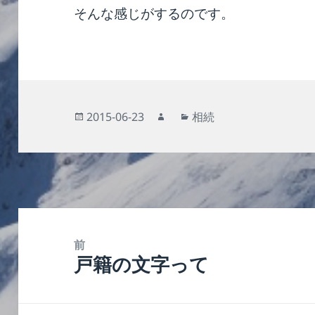
そんな感じがするのです。
投
作
カ
2015-06-23
相続
稿
成
テ
日:
者
ゴ
リ
ー
投
稿
前
戸籍の文字って
ナ
前
ビ
の
ゲ
投