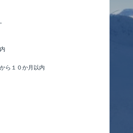
。
内
ら１０か月以内