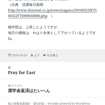
（出典 信濃毎日新聞
http://www.shinmai.co.jp/news/nagano/20160323/KT1
60322FTI090018000.php
）
都市部は、上昇したようですが、
地方の価格は、やはり全体として下がっているようです
ね。
投
作
カ
2016-03-23
山下
司法書士
稿
成
テ
日:
者
ゴ
投
リ
前
稿
Pray for East
ー
前
ナ
の
ビ
投
次ページへ
ゲ
稿:
奨学金返済はたいへん
次
ー
の
シ
投
ョ
個人情報保護指針・委任約款
Proudly powered by WordPress