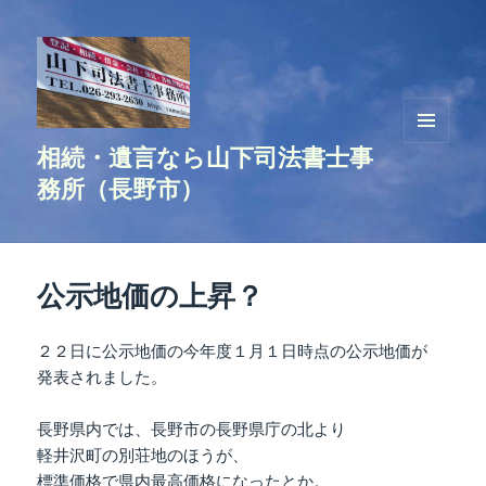
相続・遺言なら山下司法書士事
メニュ
ーとウ
務所（長野市）
ィジェ
ット
公示地価の上昇？
２２日に公示地価の今年度１月１日時点の公示地価が
発表されました。
長野県内では、長野市の長野県庁の北より
軽井沢町の別荘地のほうが、
標準価格で県内最高価格になったとか。